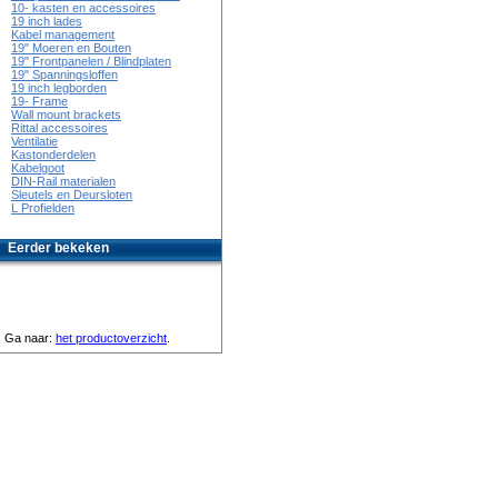
10- kasten en accessoires
19 inch lades
Kabel management
19" Moeren en Bouten
19" Frontpanelen / Blindplaten
19" Spanningsloffen
19 inch legborden
19- Frame
Wall mount brackets
Rittal accessoires
Ventilatie
Kastonderdelen
Kabelgoot
DIN-Rail materialen
Sleutels en Deursloten
L Profielden
Eerder bekeken
Ga naar:
het productoverzicht
.