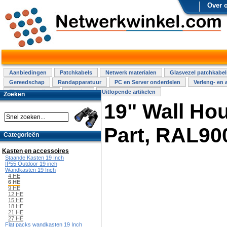
Over 
Aanbiedingen
Patchkabels
Netwerk materialen
Glasvezel patchkabel
Gereedschap
Randapparatuur
PC en Server onderdelen
Verleng- en 
Elektra installatie
Overige
Uitlopende artikelen
Zoeken
19" Wall Hou
Part, RAL90
Categorieën
Kasten en accessoires
Staande Kasten 19 Inch
IP55 Outdoor 19 inch
Wandkasten 19 Inch
4 HE
6 HE
9 HE
12 HE
15 HE
18 HE
21 HE
27 HE
Flat packs wandkasten 19 Inch