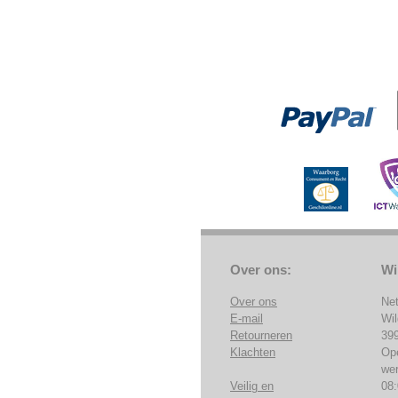
Over ons:
Wi
Over ons
Ne
E-mail
Wi
Retourneren
39
Klachten
Op
we
Veilig en
08: