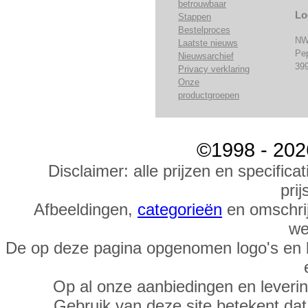
betrouwbaar
Lo
Stappen
Bestelproces
NW
Laatste nieuws
Pe
Nieuwsarchief
39
Privacy verklaring
Onze
productgroepen
©1998 - 202
Disclaimer: alle prijzen en specific
prij
Afbeeldingen,
categorieën
en omschrij
we
De op deze pagina opgenomen logo's en 
Op al onze aanbiedingen en leveri
Gebruik van deze site betekent da