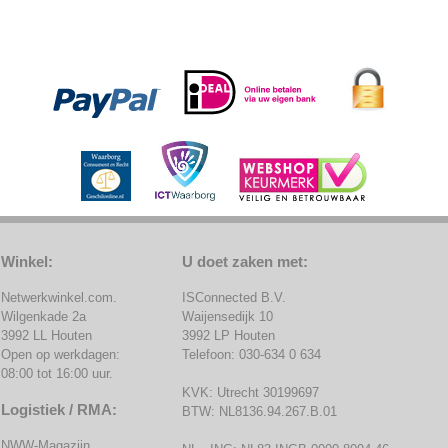
Winkel:
U doet zaken met:
Netwerkwinkel.com.
ISConnected B.V.
Wilgenkade 2a
Waijensedijk 10
3992 LL Houten
3992 LP Houten
Open op werkdagen:
Telefoon: 030-634 0 634
08:00 tot 16:00 uur.
KVK: Utrecht 30199697
Logistiek / RMA:
BTW: NL8136.94.267.B.01
NWW-Magazijn