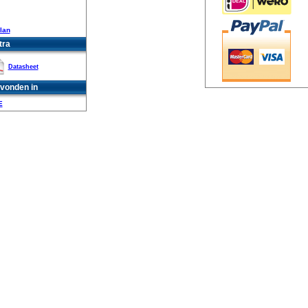
lan
tra
Datasheet
vonden in
E