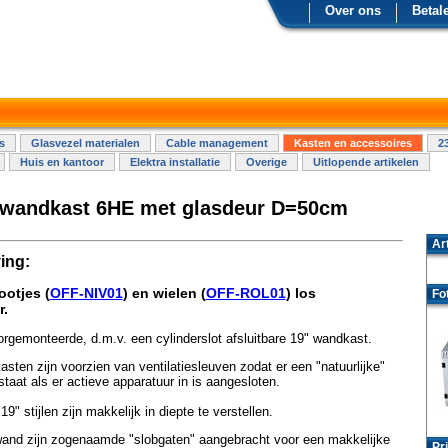
Over ons
Betal
s
Glasvezel materialen
Cable management
Kasten en accessoires
2
Huis en kantoor
Elektra installatie
Overige
Uitlopende artikelen
 wandkast 6HE met glasdeur D=50cm
Ar
ing:
ootjes (
OFF-NIV01
) en wielen (
OFF-ROL01
) los
Fo
r.
rgemonteerde, d.m.v. een cylinderslot afsluitbare 19" wandkast.
asten zijn voorzien van ventilatiesleuven zodat er een "natuurlijke"
tstaat als er actieve apparatuur in is aangesloten.
9" stijlen zijn makkelijk in diepte te verstellen.
wand zijn zogenaamde "slobgaten" aangebracht voor een makkelijke
Pri