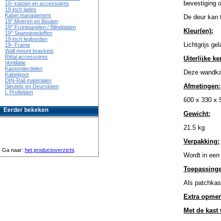
bevestiging 
10- kasten en accessoires
19 inch lades
Kabel management
De deur kan 
19" Moeren en Bouten
19" Frontpanelen / Blindplaten
Kleur(en):
19" Spanningsloffen
19 inch legborden
Lichtgrijs ge
19- Frame
Wall mount brackets
Rittal accessoires
Uiterlijke k
Ventilatie
Kastonderdelen
Deze wandkast
Kabelgoot
DIN-Rail materialen
Afmetingen:
Sleutels en Deursloten
L Profielden
600 x 330 x 
Eerder bekeken
Gewicht:
21.5 kg
Verpakking:
Ga naar:
het productoverzicht
.
Wordt in een
Toepassinge
Als patchkast
Extra opmer
Met de kast