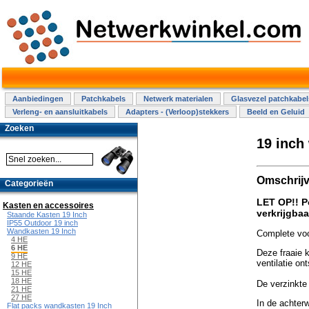
Aanbiedingen
Patchkabels
Netwerk materialen
Glasvezel patchkabel
Verleng- en aansluitkabels
Adapters - (Verloop)stekkers
Beeld en Geluid
Zoeken
19 inch
Omschrijv
Categorieën
LET OP!! P
Kasten en accessoires
verkrijgbaa
Staande Kasten 19 Inch
IP55 Outdoor 19 inch
Wandkasten 19 Inch
Complete voo
4 HE
6 HE
Deze fraaie k
9 HE
ventilatie on
12 HE
15 HE
18 HE
De verzinkte 1
21 HE
27 HE
In de achter
Flat packs wandkasten 19 Inch