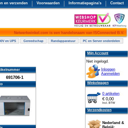
en en verzenden
Voorwaarden
Informatiepagina's
Contact
Netwerkwinkel.com is een handelsnaam van ISConnected B.V.
30V en UPS
Gereedschap
Randapparatuur
PC en Server onderdelen
Mijn Account
Niet ingelogd.
Inloggen
tikelnummer
Aanmelden
691706-1
Winkelwagen
to
0 artikelen
€
0,00
Incl. BTW
Verzendkosten
Nederland &
België:
js