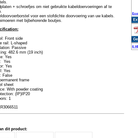
tels.
dplaten + schroefjes om niet gebruikte kabeldoervoeringen af te
n.
Eco
ldoorvoerborstel voor een stofdichte doorvoering van uw kabels.
Ex
oimoeren met bijbehorende boutjes.
ification:
l: Front side
Ge
le rail: L-shaped
6 H
lation: Passive
ing: 482.6 mm (19 inch)
te: Yes
g: Yes
or: Yes
l: Yes
: False
permanent frame
el sheet
ace: With powder coating
tection: (IP)IP20
ors: 1
LR3066511
an dit product: