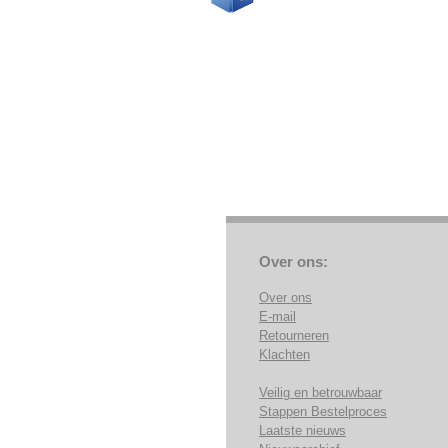
Over ons:
Over ons
E-mail
Retourneren
Klachten
Veilig en betrouwbaar
Stappen Bestelproces
Laatste nieuws