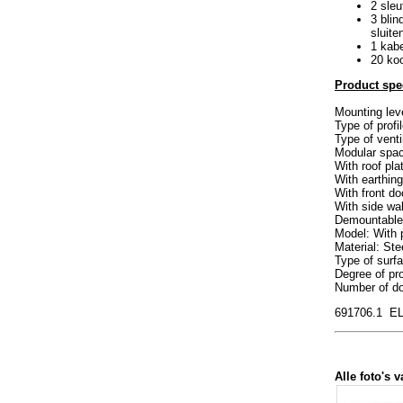
2 sleu
3 blin
sluite
1 kabe
20 ko
Product spec
Mounting leve
Type of profi
Type of venti
Modular spac
With roof pla
With earthin
With front do
With side wal
Demountable
Model: With 
Material: Ste
Type of surf
Degree of pro
Number of do
691706.1 E
Alle foto's v