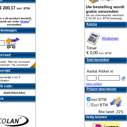
Uw bestelling wordt
€
200,17
Incl. BTW
gratis verzonden
als uw orderwaarde minimaal
s u dit product besteld,
€ 50.00 incl. BTW
bedraagt.
wordt uw order
Gratis
*
Kassa
verzonden.
nkelwagen
Afrekenen
Totaal:
€
0,00
Incl. BTW
orraad:
Snel bestellen
zijn: Niet op voorraad
erancier: Op voorraad
ertijd:
Aantal
Artikel nr.
oedelijk 2 tot 5
kdagen.
meer velden
N code:
Prijzen weergeven
4049759212841
rk
Incl BTW
Excl BTW
Btw tarief: 21%
Veilig betalen