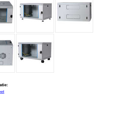
tie:
eet