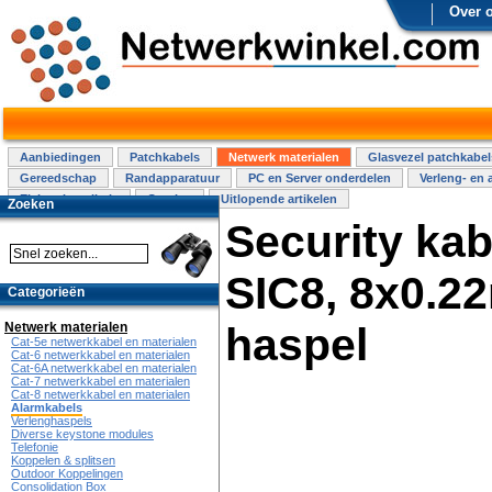
Over 
Aanbiedingen
Patchkabels
Netwerk materialen
Glasvezel patchkabel
Gereedschap
Randapparatuur
PC en Server onderdelen
Verleng- en 
Elektra installatie
Overige
Uitlopende artikelen
Zoeken
Security ka
SIC8, 8x0.2
Categorieën
Netwerk materialen
haspel
Cat-5e netwerkkabel en materialen
Cat-6 netwerkkabel en materialen
Cat-6A netwerkkabel en materialen
Cat-7 netwerkkabel en materialen
Cat-8 netwerkkabel en materialen
Alarmkabels
Verlenghaspels
Diverse keystone modules
Telefonie
Koppelen & splitsen
Outdoor Koppelingen
Consolidation Box