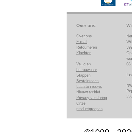
Over ons:
Wi
Over ons
Ne
E-mail
Wi
Retourneren
39
Klachten
Op
we
Veilig en
08:
betrouwbaar
Lo
Stappen
Bestelproces
NW
Laatste nieuws
Pe
Nieuwsarchief
39
Privacy verklaring
Onze
productgroepen