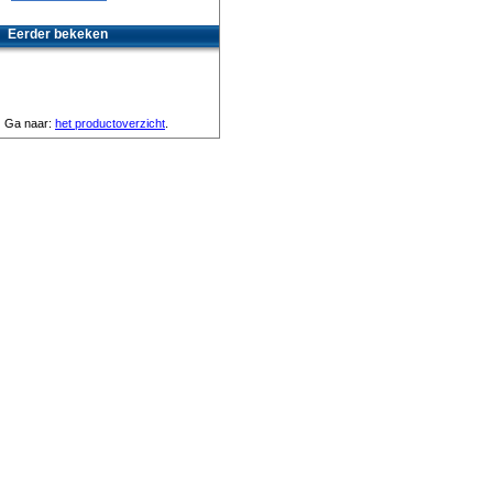
Eerder bekeken
Ga naar:
het productoverzicht
.