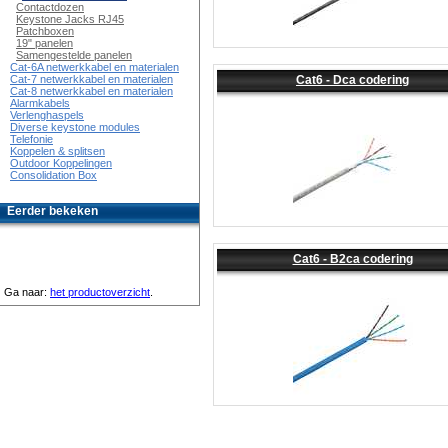
Contactdozen
Keystone Jacks RJ45
Patchboxen
19" panelen
Samengestelde panelen
Cat-6A netwerkkabel en materialen
Cat6 - Dca codering
Cat-7 netwerkkabel en materialen
Cat-8 netwerkkabel en materialen
Alarmkabels
Verlenghaspels
Diverse keystone modules
Telefonie
Koppelen & splitsen
Outdoor Koppelingen
Consolidation Box
Eerder bekeken
Cat6 - B2ca codering
Ga naar:
het productoverzicht
.