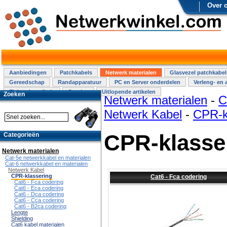
Over 
Aanbiedingen
Patchkabels
Netwerk materialen
Glasvezel patchkabel
Gereedschap
Randapparatuur
PC en Server onderdelen
Verleng- en 
Elektra installatie
Overige
Uitlopende artikelen
Zoeken
Netwerk materialen
-
C
Netwerk Kabel
-
CPR-k
CPR-klasse
Categorieën
Netwerk materialen
Cat-5e netwerkkabel en materialen
Cat-6 netwerkkabel en materialen
Netwerk Kabel
CPR-klassering
Cat6 - Fca codering
Cat6 - Fca codering
Cat6 - Eca codering
Cat6 - Dca codering
Cat6 - Cca codering
Cat6 - B2ca codering
Lengte
Shielding
Cat6 kabel materialen