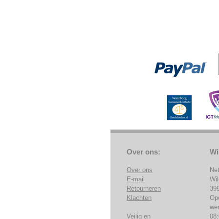
Over ons:
Wi
Over ons
Ne
E-mail
Wi
Retourneren
39
Klachten
Op
we
Veilig en
08: