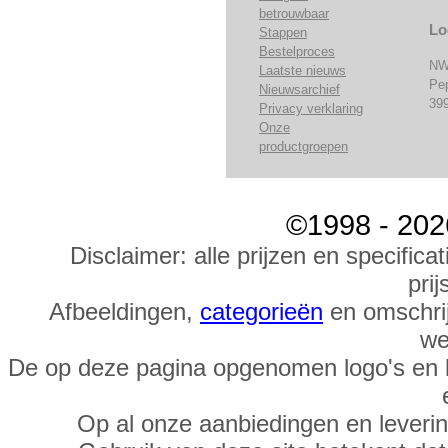
betrouwbaar
Lo
Stappen
Bestelproces
NW
Laatste nieuws
Pe
Nieuwsarchief
39
Privacy verklaring
Onze
productgroepen
©1998 - 202
Disclaimer: alle prijzen en specific
prij
Afbeeldingen,
categorieën
en omschrij
we
De op deze pagina opgenomen logo's en 
Op al onze aanbiedingen en leveri