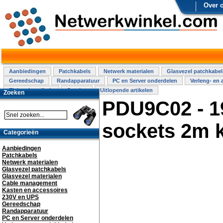
Over 
Aanbiedingen
Patchkabels
Netwerk materialen
Glasvezel patchkabel
Gereedschap
Randapparatuur
PC en Server onderdelen
Verleng- en 
Elektra installatie
Overige
Uitlopende artikelen
Zoeken
PDU9C02 - 1
sockets 2m k
Categorieën
Aanbiedingen
Patchkabels
Netwerk materialen
Glasvezel patchkabels
Glasvezel materialen
Cable management
Kasten en accessoires
230V en UPS
Gereedschap
Randapparatuur
PC en Server onderdelen