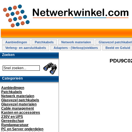
Aanbiedingen
Patchkabels
Netwerk materialen
Glasvezel patchkabel
Verleng- en aansluitkabels
Adapters - (Verloop)stekkers
Beeld en Geluid
Zoeken
PDU9C02 
Categorieën
Aanbiedingen
Patchkabels
Netwerk materialen
Glasvezel patchkabels
Glasvezel materialen
Cable management
Kasten en accessoires
230V en UPS
Gereedschap
Randapparatuur
PC en Server onderdelen