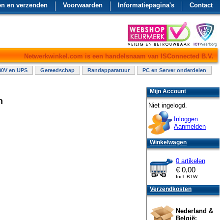
en en verzenden
Voorwaarden
Informatiepagina's
Contact
Netwerkwinkel.com is een handelsnaam van ISConnected B.V.
30V en UPS
Gereedschap
Randapparatuur
PC en Server onderdelen
Mijn Account
h
Niet ingelogd.
Inloggen
Aanmelden
Winkelwagen
0 artikelen
€
0,00
Incl. BTW
Verzendkosten
Nederland &
België: