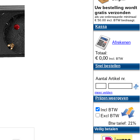
Uw bestelling wordt
gratis verzonden
als uw orderwaarde minimaal
€ 50.00 incl. BTW
bedraagt.
Kassa
Afrekenen
Totaal:
€
0,00
Incl. BTW
Snel bestellen
Aantal
Artikel nr.
meer velden
Prijzen weergeven
Incl BTW
Excl BTW
Btw tarief: 21%
Veilig betalen