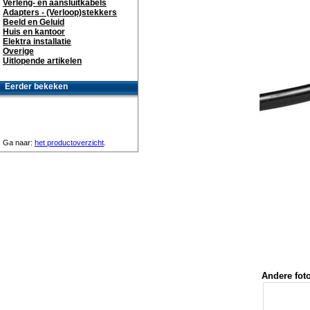
Verleng- en aansluitkabels
Adapters - (Verloop)stekkers
Beeld en Geluid
Huis en kantoor
Elektra installatie
Overige
Uitlopende artikelen
Eerder bekeken
Ga naar:
het productoverzicht
.
Andere foto