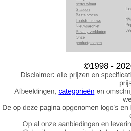
betrouwbaar
Lo
Stappen
Bestelproces
NW
Laatste nieuws
Pe
Nieuwsarchief
39
Privacy verklaring
Onze
productgroepen
©1998 - 202
Disclaimer: alle prijzen en specific
prij
Afbeeldingen,
categorieën
en omschrij
we
De op deze pagina opgenomen logo's en 
Op al onze aanbiedingen en leveri