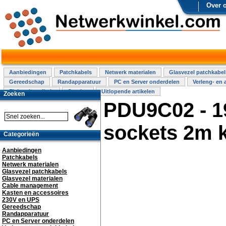
Over 
Aanbiedingen
Patchkabels
Netwerk materialen
Glasvezel patchkabel
Gereedschap
Randapparatuur
PC en Server onderdelen
Verleng- en 
Elektra installatie
Overige
Uitlopende artikelen
Zoeken
PDU9C02 - 1
sockets 2m k
Categorieën
Aanbiedingen
Patchkabels
Netwerk materialen
Glasvezel patchkabels
Glasvezel materialen
Cable management
Kasten en accessoires
230V en UPS
Gereedschap
Randapparatuur
PC en Server onderdelen