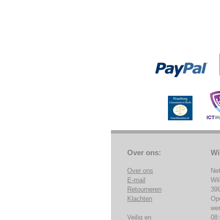
Over ons:
Wi
Over ons
Ne
E-mail
Wi
Retourneren
39
Klachten
Op
we
Veilig en
08: