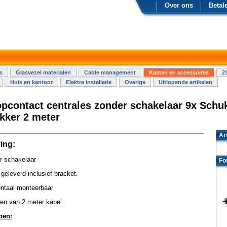
Over ons
Betal
s
Glasvezel materialen
Cable management
Kasten en accessoires
2
Huis en kantoor
Elektra installatie
Overige
Uitlopende artikelen
pcontact centrales zonder schakelaar 9x Schu
kker 2 meter
Ar
ing:
r schakelaar
Fo
geleverd inclusief bracket.
ontaal monteerbaar
en van 2 meter kabel
pen: