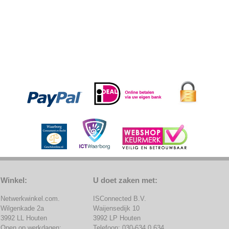
Winkel:
U doet zaken met:
Netwerkwinkel.com.
ISConnected B.V.
Wilgenkade 2a
Waijensedijk 10
3992 LL Houten
3992 LP Houten
Open op werkdagen:
Telefoon: 030-634 0 634