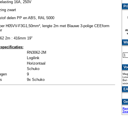
elasting 16A, 250V
Pri
zing zwart
stof delen PP en ABS, RAL 5000
oer H05VV-F3G1,50mm², lengte 2m met Blauwe 3-polige CEEform
er
Al
62 2m : 416mm 19"
Wi
specificaties:
RN3062-2M
Logilink
Horizontaal
Vo
Schuko
ngen
9
Maga
Leve
ts
9x Schuko
Bel 
voor
EA
Ge
Ran
Zwa