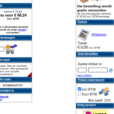
js
Uw bestelling wordt
gratis verzonden
advies €
72,81
als uw orderwaarde minimaal
nu voor €
68,24
€ 50.00 incl. BTW
bedraagt.
Incl. BTW
Kassa
s u dit product besteld,
wordt uw order
Gratis
*
verzonden.
Afrekenen
nkelwagen
Totaal:
€
0,00
Incl. BTW
Snel bestellen
orraad:
Aantal
Artikel nr.
zijn: Niet op voorraad
rancier: Niet gekoppeld
ons voor actuele
raadstatus.
meer velden
N code:
Prijzen weergeven
8716065197747
Incl BTW
vonden in
Excl BTW
daarde
rt
Btw tarief: 21%
Veilig betalen