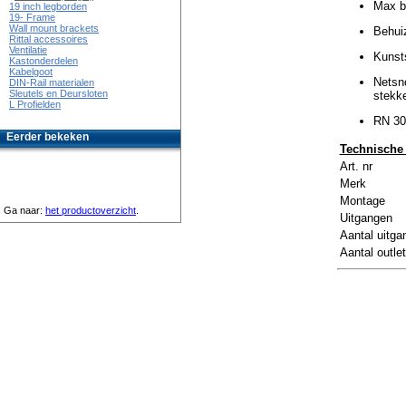
Max b
19 inch legborden
19- Frame
Wall mount brackets
Behui
Rittal accessoires
Ventilatie
Kunst
Kastonderdelen
Kabelgoot
Netsn
DIN-Rail materialen
Sleutels en Deursloten
stekk
L Profielden
RN 30
Eerder bekeken
Technische 
Art. nr
Merk
Montage
Ga naar:
het productoverzicht
.
Uitgangen
Aantal uitga
Aantal outle