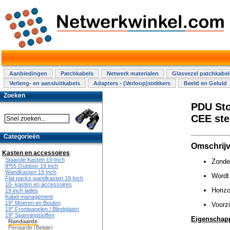
Aanbiedingen
Patchkabels
Netwerk materialen
Glasvezel patchkabel
Verleng- en aansluitkabels
Adapters - (Verloop)stekkers
Beeld en Geluid
Zoeken
PDU Sto
CEE ste
Categorieën
Omschrijv
Kasten en accessoires
Staande Kasten 19 Inch
Zonde
IP55 Outdoor 19 inch
Wandkasten 19 Inch
Wordt 
Flat packs wandkasten 19 Inch
10- kasten en accessoires
Horiz
19 inch lades
Kabel management
19" Moeren en Bouten
Voorzi
19" Frontpanelen / Blindplaten
19" Spanningsloffen
Eigenschap
Randaarde
Penaarde (Belgie)