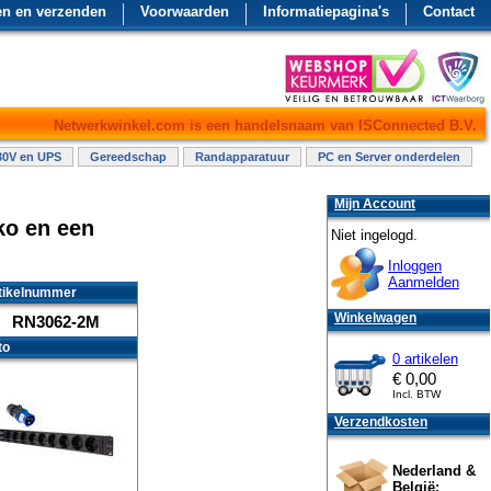
en en verzenden
Voorwaarden
Informatiepagina's
Contact
Netwerkwinkel.com is een handelsnaam van ISConnected B.V.
30V en UPS
Gereedschap
Randapparatuur
PC en Server onderdelen
Mijn Account
ko en een
Niet ingelogd.
Inloggen
Aanmelden
tikelnummer
Winkelwagen
RN3062-2M
to
0 artikelen
€
0,00
Incl. BTW
Verzendkosten
Nederland &
België: