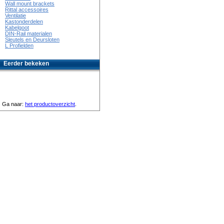
Wall mount brackets
Rittal accessoires
Ventilatie
Kastonderdelen
Kabelgoot
DIN-Rail materialen
Sleutels en Deursloten
L Profielden
Eerder bekeken
Ga naar:
het productoverzicht
.