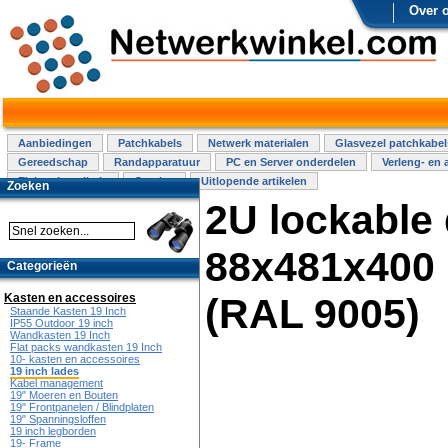
Over 
Aanbiedingen
Patchkabels
Netwerk materialen
Glasvezel patchkabel
Gereedschap
Randapparatuur
PC en Server onderdelen
Verleng- en 
Elektra installatie
Overige
Uitlopende artikelen
Zoeken
2U lockable
88x481x400 
Categorieën
Kasten en accessoires
(RAL 9005)
Staande Kasten 19 Inch
IP55 Outdoor 19 inch
Wandkasten 19 Inch
Flat packs wandkasten 19 Inch
10- kasten en accessoires
19 inch lades
Kabel management
19" Moeren en Bouten
19" Frontpanelen / Blindplaten
19" Spanningsloffen
19 inch legborden
19- Frame