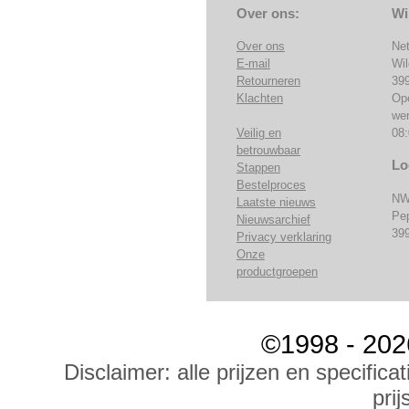
Over ons:
Wi
Over ons
Ne
E-mail
Wi
Retourneren
39
Klachten
Op
we
Veilig en
08:
betrouwbaar
Lo
Stappen
Bestelproces
NW
Laatste nieuws
Pe
Nieuwsarchief
39
Privacy verklaring
Onze
productgroepen
©1998 - 202
Disclaimer: alle prijzen en specific
prij