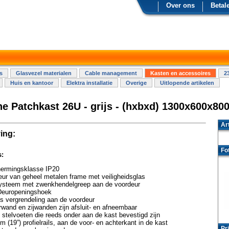
Over ons
Betal
s
Glasvezel materialen
Cable management
Kasten en accessoires
2
Huis en kantoor
Elektra installatie
Overige
Uitlopende artikelen
ne Patchkast 26U - grijs - (hxbxd) 1300x600x80
Ar
ing:
Fo
s:
ermingsklasse IP20
ur van geheel metalen frame met veiligheidsglas
systeem met zwenkhendelgreep aan de voordeur
Deuropeningshoek
s vergrendeling aan de voordeur
wand en zijwanden zijn afsluit- en afneembaar
4 stelvoeten die reeds onder aan de kast bevestigd zijn
 (19”) profielrails, aan de voor- en achterkant in de kast
Pri