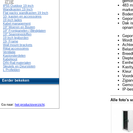
gemon
47 HE
483 mm
IP55 Outdoor 19 inch
marke
Wandkasten 19 Inch
Flat packs wandkasten 19 Inch
Bodem
10- kasten en accessoires
Gepons
19 inch lades
Dak is
Kabel management
opnam
19" Moeren en Bouten
19" Frontpanelen / Blindplaten
19" Spanningsloffen
Gepons
19 inch legborden
Wordt
19- Frame
Achter
Wall mount brackets
Rittal accessoires
Belast
Ventilatie
Breed
Kastonderdelen
Diept
Kabelgoot
Eenhe
DIN-Rail materialen
Sleutels en Deursloten
Kastt
L Profielden
Kleur:
Voorde
Zijpan
Eerder bekeken
Gemon
IP-be
Alle foto's v
Ga naar:
het productoverzicht
.