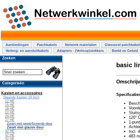
Aanbiedingen
Patchkabels
Netwerk materialen
Glasvezel patchkabel
Verleng- en aansluitkabels
Adapters - (Verloop)stekkers
Beeld en Geluid
Zoeken
basic li
Omschrijv
Categorieën
Kasten en accessoires
Specificatie
Staande Kasten 19 Inch
12 HE
Besch
15 HE
Voorde
18 HE
Sluit
22 HE
24 HE
120° 
27 HE
1-punt
Zwart met geperforeerde deur
Achter
Zwart met glazen deur
Incl. 
32 HE
37 HE
483 mm
42 HE