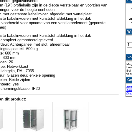
teerd, gegalvaniseerd
 (19") profielrails zijn in de diepte verstelbaar en voorzien van
ringen voor de hoogte-eenheden
 met gestanste kabelinvoer, afgedekt met wartelplaat
te kabelinvoeren met kunststof afdekking in het dak
Al
 voorbereid voor opname van een ventilatorelement (geponste
es)
Wi
te kabelinvoeren met kunststof afdekking in het dak
 compleet gemonteerd geleverd
deur: Achterpaneel met slot, afneembaar
ingscapaciteit: 600 kg
te: 600 mm
Vo
e: 800 mm
den: 26
Mag
ype: Netwerkkast
Leve
 lichtgrijs, RAL 7035
Bel 
voor
ur: Glazen deur, enkele opening
elen: Beide zijden
Ge
teerd: yes
Zwa
schermingsklasse: IP20
Aan
Opr
an dit product: