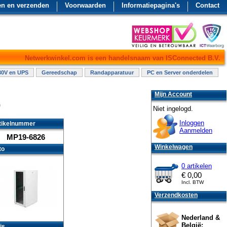
en en verzenden
Voorwaarden
Informatiepagina's
Contact
Netwerkwinkel.com is een handelsnaam van ISConnected B.V.
30V en UPS
Gereedschap
Randapparatuur
PC en Server onderdelen
Mijn Account
0
Niet ingelogd.
Inloggen
tikelnummer
Aanmelden
MP19-6826
Winkelwagen
to
0 artikelen
€
0,00
Incl. BTW
Verzendkosten
Nederland &
België:
js