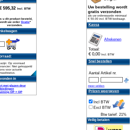
Uw bestelling wordt
€
595,32
Incl. BTW
gratis verzonden
als uw orderwaarde minimaal
s u dit product besteld,
€ 50.00 incl. BTW
bedraagt.
wordt uw order
Gratis
*
Kassa
verzonden.
nkelwagen
Afrekenen
Totaal:
€
0,00
Incl. BTW
orraad:
Snel bestellen
azijn: Op voorraad
rancier: Niet gekoppeld
ons voor actuele
Aantal
Artikel nr.
raadstatus.
vonden in
rt met glazen deur
meer velden
biedingen
Prijzen weergeven
uiming OP = OP
Incl BTW
Excl BTW
Btw tarief: 21%
Veilig betalen