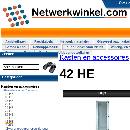
Over 
Aanbiedingen
Patchkabels
Netwerk materialen
Glasvezel patchkabel
Gereedschap
Randapparatuur
PC en Server onderdelen
Verleng- en 
Elektra installatie
Overige
Uitlopende artikelen
Zoeken
Kasten en accessoires
42 HE
Categorieën
Kasten en accessoires
Staande Kasten 19 Inch
Grijs
12 HE
15 HE
18 HE
22 HE
24 HE
27 HE
32 HE
37 HE
42 HE
Grijs
Zwart met geperforeerde deur