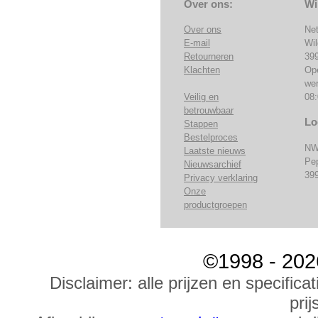
Over ons:
Wi
Over ons
Ne
E-mail
Wi
Retourneren
39
Klachten
Op
we
Veilig en
08:
betrouwbaar
Lo
Stappen
Bestelproces
NW
Laatste nieuws
Pe
Nieuwsarchief
39
Privacy verklaring
Onze
productgroepen
©1998 - 202
Disclaimer: alle prijzen en specific
prij