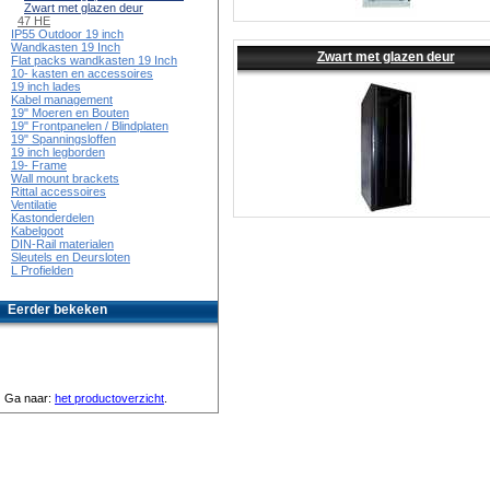
Zwart met glazen deur
47 HE
IP55 Outdoor 19 inch
Wandkasten 19 Inch
Zwart met glazen deur
Flat packs wandkasten 19 Inch
10- kasten en accessoires
19 inch lades
Kabel management
19" Moeren en Bouten
19" Frontpanelen / Blindplaten
19" Spanningsloffen
19 inch legborden
19- Frame
Wall mount brackets
Rittal accessoires
Ventilatie
Kastonderdelen
Kabelgoot
DIN-Rail materialen
Sleutels en Deursloten
L Profielden
Eerder bekeken
Ga naar:
het productoverzicht
.