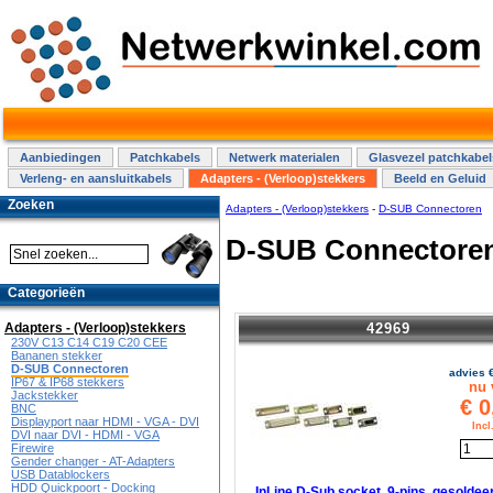
Aanbiedingen
Patchkabels
Netwerk materialen
Glasvezel patchkabel
Verleng- en aansluitkabels
Adapters - (Verloop)stekkers
Beeld en Geluid
Zoeken
Adapters - (Verloop)stekkers
-
D-SUB Connectoren
D-SUB Connectore
Categorieën
42969
Adapters - (Verloop)stekkers
230V C13 C14 C19 C20 CEE
Bananen stekker
D-SUB Connectoren
advies 
IP67 & IP68 stekkers
nu 
Jackstekker
€
0
BNC
Displayport naar HDMI - VGA - DVI
Inc
DVI naar DVI - HDMI - VGA
Firewire
Gender changer - AT-Adapters
USB Datablockers
HDD Quickpoort - Docking
InLine D-Sub socket, 9-pins, gesoldee