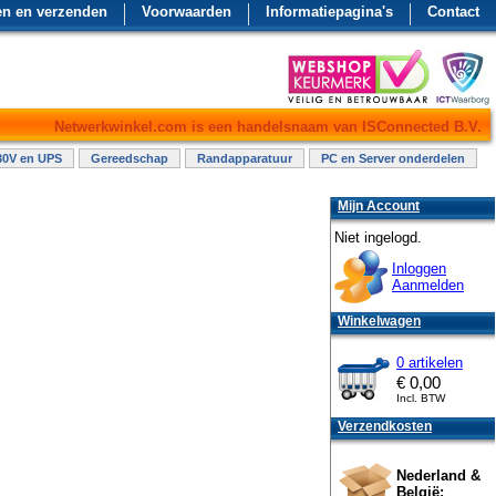
en en verzenden
Voorwaarden
Informatiepagina's
Contact
Netwerkwinkel.com is een handelsnaam van ISConnected B.V.
30V en UPS
Gereedschap
Randapparatuur
PC en Server onderdelen
Mijn Account
Niet ingelogd.
Inloggen
Aanmelden
Winkelwagen
0 artikelen
€
0,00
Incl. BTW
Verzendkosten
Nederland &
België: