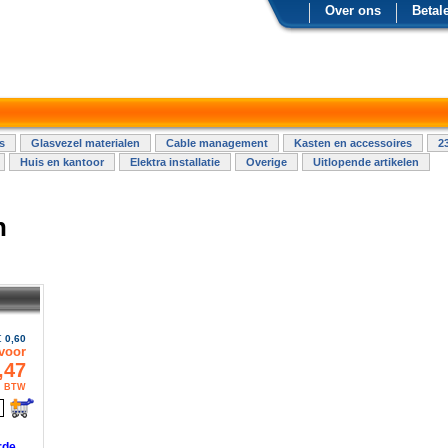
Over ons
Betal
s
Glasvezel materialen
Cable management
Kasten en accessoires
2
Huis en kantoor
Elektra installatie
Overige
Uitlopende artikelen
n
€
0,60
voor
,47
l. BTW
rde