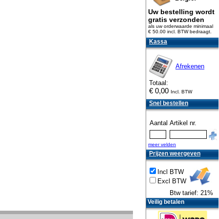
Uw bestelling wordt
gratis verzonden
als uw orderwaarde minimaal
€ 50.00 incl. BTW
bedraagt.
Kassa
Afrekenen
Totaal:
€
0,00
Incl. BTW
Snel bestellen
Aantal
Artikel nr.
meer velden
Prijzen weergeven
Incl BTW
Excl BTW
Btw tarief: 21%
Veilig betalen