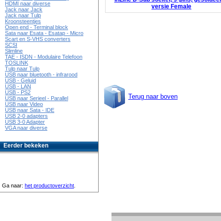
HDMI naar diverse
versie Female
Jack naar Jack
Jack naar Tulp
Kroonsteentjes
Open end - Terminal block
Sata naar Esata - Esatap - Micro
Scart en S-VHS converters
SCSI
Slimline
TAE - ISDN - Modulaire Telefoon
TOSLINK
Tulp naar Tulp
USB naar bluetooth - infrarood
USB - Geluid
USB - LAN
USB - PS2
Terug naar boven
USB naar Serieel - Parallel
USB naar Video
USB naar Sata - IDE
USB 2-0 adapters
USB 3-0 Adapter
VGA naar diverse
Eerder bekeken
Ga naar:
het productoverzicht
.