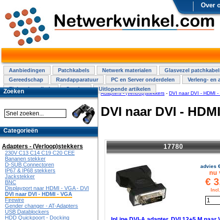
Over 
Aanbiedingen
Patchkabels
Netwerk materialen
Glasvezel patchkabel
Gereedschap
Randapparatuur
PC en Server onderdelen
Verleng- en 
Elektra installatie
Overige
Uitlopende artikelen
Zoeken
Adapters - (Verloop)stekkers
-
DVI naar DVI - HDMI 
DVI naar DVI - HDM
Categorieën
17780
Adapters - (Verloop)stekkers
230V C13 C14 C19 C20 CEE
Bananen stekker
D-SUB Connectoren
advies 
IP67 & IP68 stekkers
nu 
Jackstekker
€
3
BNC
Displayport naar HDMI - VGA - DVI
Inc
DVI naar DVI - HDMI - VGA
Firewire
Gender changer - AT-Adapters
USB Datablockers
HDD Quickpoort - Docking
InLine DVI-A adapter, DVI 12+5 M naar