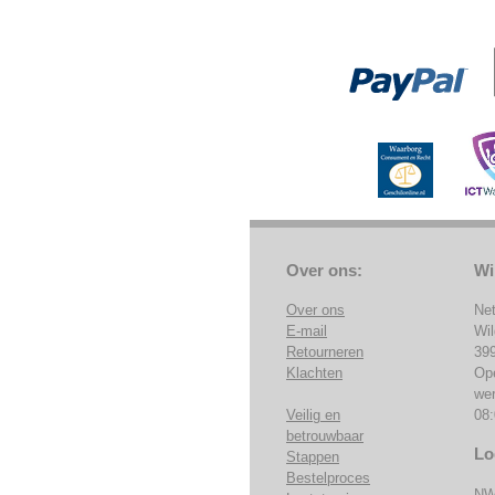
Over ons:
Wi
Over ons
Ne
E-mail
Wi
Retourneren
39
Klachten
Op
we
Veilig en
08:
betrouwbaar
Lo
Stappen
Bestelproces
NW