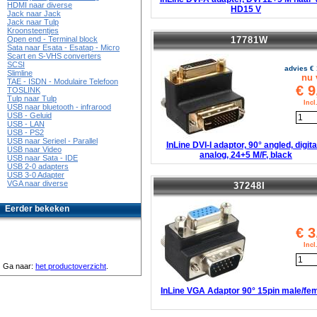
HDMI naar diverse
HD15 V
Jack naar Jack
Jack naar Tulp
Kroonsteentjes
17781W
Open end - Terminal block
Sata naar Esata - Esatap - Micro
Scart en S-VHS converters
SCSI
advies €
Slimline
nu 
TAE - ISDN - Modulaire Telefoon
€
9
TOSLINK
Tulp naar Tulp
Inc
USB naar bluetooth - infrarood
USB - Geluid
USB - LAN
USB - PS2
USB naar Serieel - Parallel
InLine DVI-I adaptor, 90° angled, digita
USB naar Video
analog, 24+5 M/F, black
USB naar Sata - IDE
USB 2-0 adapters
USB 3-0 Adapter
VGA naar diverse
37248I
Eerder bekeken
€
3
Inc
Ga naar:
het productoverzicht
.
InLine VGA Adaptor 90° 15pin male/fe