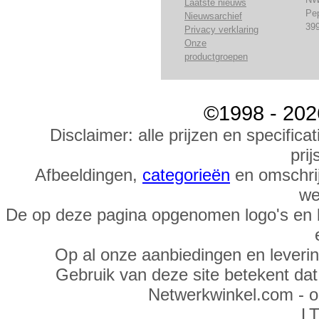
Laatste nieuws
Pe
Nieuwsarchief
39
Privacy verklaring
Onze
productgroepen
©1998 - 202
Disclaimer: alle prijzen en specific
prij
Afbeeldingen,
categorieën
en omschrij
we
De op deze pagina opgenomen logo's en 
Op al onze aanbiedingen en leveri
Gebruik van deze site betekent da
Netwerkwinkel.com - 
LT