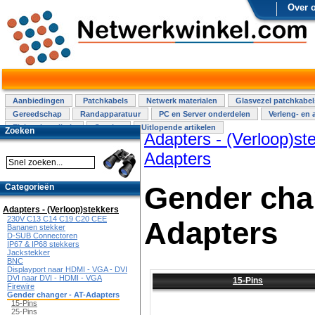
Over 
Aanbiedingen
Patchkabels
Netwerk materialen
Glasvezel patchkabel
Gereedschap
Randapparatuur
PC en Server onderdelen
Verleng- en 
Elektra installatie
Overige
Uitlopende artikelen
Zoeken
Adapters - (Verloop)st
Adapters
Gender chan
Categorieën
Adapters - (Verloop)stekkers
230V C13 C14 C19 C20 CEE
Adapters
Bananen stekker
D-SUB Connectoren
IP67 & IP68 stekkers
Jackstekker
BNC
Displayport naar HDMI - VGA - DVI
DVI naar DVI - HDMI - VGA
15-Pins
Firewire
Gender changer - AT-Adapters
15-Pins
25-Pins