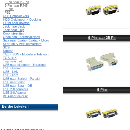
9-Pin naar 25-Pin
9-Pin naar RJ45
9-Pins
PS2
USB Datablockers
HDD Quickpoort - Docking
HDMI naar diverse
Jack naar Jack
Jack naar Tulp
Kroonsteentjes
Open end - Terminal block
9-Pin naar 25-Pin
Sata naar Esata - Esatap - Micro
Scart en S-VHS converters
SCSI
Slimline
TAE - ISDN - Modulaire Telefoon
TOSLINK
Tulp naar Tulp
USB naar bluetooth - infrarood
USB - Geluid
USB - LAN
USB - PS2
USB naar Serieel - Parallel
USB naar Video
USB naar Sata - IDE
USB 2-0 adapters
9-Pins
USB 3-0 Adapter
VGA naar diverse
Eerder bekeken