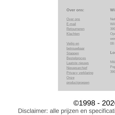
Over ons:
Wi
Over ons
Ne
E-mail
Wi
Retourneren
39
Klachten
Op
we
Veilig en
08:
betrouwbaar
Lo
Stappen
Bestelproces
NW
Laatste nieuws
Pe
Nieuwsarchief
39
Privacy verklaring
Onze
productgroepen
©1998 - 202
Disclaimer: alle prijzen en specific