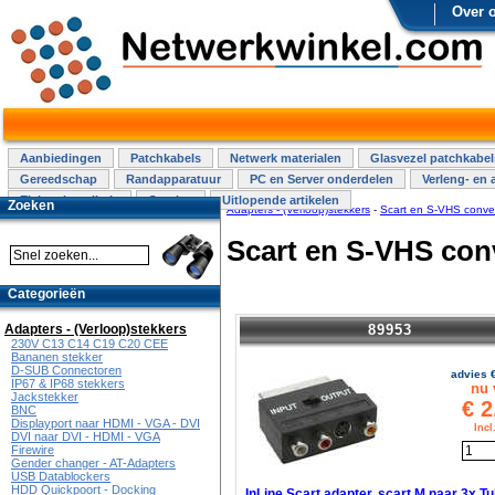
Over 
Aanbiedingen
Patchkabels
Netwerk materialen
Glasvezel patchkabel
Gereedschap
Randapparatuur
PC en Server onderdelen
Verleng- en 
Elektra installatie
Overige
Uitlopende artikelen
Zoeken
Adapters - (Verloop)stekkers
-
Scart en S-VHS conve
Scart en S-VHS con
Categorieën
89953
Adapters - (Verloop)stekkers
230V C13 C14 C19 C20 CEE
Bananen stekker
D-SUB Connectoren
advies 
IP67 & IP68 stekkers
nu 
Jackstekker
€
2
BNC
Displayport naar HDMI - VGA - DVI
Inc
DVI naar DVI - HDMI - VGA
Firewire
Gender changer - AT-Adapters
USB Datablockers
HDD Quickpoort - Docking
InLine Scart adapter, scart M naar 3x Tu