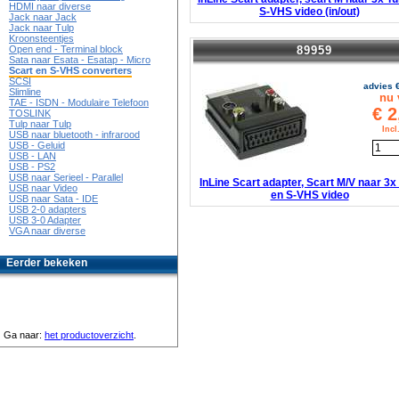
HDMI naar diverse
S-VHS video (in/out)
Jack naar Jack
Jack naar Tulp
Kroonsteentjes
89959
Open end - Terminal block
Sata naar Esata - Esatap - Micro
Scart en S-VHS converters
SCSI
advies 
Slimline
nu 
TAE - ISDN - Modulaire Telefoon
€
2
TOSLINK
Tulp naar Tulp
Inc
USB naar bluetooth - infrarood
USB - Geluid
USB - LAN
USB - PS2
USB naar Serieel - Parallel
InLine Scart adapter, Scart M/V naar 3x
USB naar Video
en S-VHS video
USB naar Sata - IDE
USB 2-0 adapters
USB 3-0 Adapter
VGA naar diverse
Eerder bekeken
Ga naar:
het productoverzicht
.