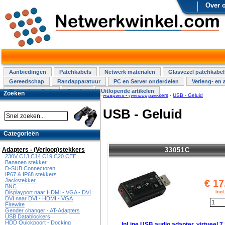
Over 
Aanbiedingen
Patchkabels
Netwerk materialen
Glasvezel patchkabel
Gereedschap
Randapparatuur
PC en Server onderdelen
Verleng- en 
Elektra installatie
Overige
Uitlopende artikelen
Zoeken
Adapters - (Verloop)stekkers
-
USB - Geluid
USB - Geluid
Categorieën
33051C
Adapters - (Verloop)stekkers
230V C13 C14 C19 C20 CEE
Bananen stekker
D-SUB Connectoren
IP67 & IP68 stekkers
Jackstekker
€
17
BNC
Inc
Displayport naar HDMI - VGA - DVI
DVI naar DVI - HDMI - VGA
Firewire
Gender changer - AT-Adapters
USB Datablockers
HDD Quickpoort - Docking
InLine USB audio adapter, virtueel 7.