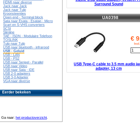
HDMI naar diverse
Surround Sound
Jack naar Jack
Jack naar Tulp
Kroonsteentjes
UA0398
Open end - Terminal block
Sata naar Esata - Esatap - Micro
Scart en S-VHS converters
SCSI
Slimline
TAE - ISDN - Modulaire Telefoon
€
9
TOSLINK
Tulp naar Tulp
Inc
USB naar bluetooth - infrarood
USB - Geluid
USB - LAN
USB - PS2
USB naar Serieel - Parallel
USB Type-C cable to 3.5 mm audio ja
USB naar Video
adapter, 13 cm
USB naar Sata - IDE
USB 2-0 adapters
USB 3-0 Adapter
VGA naar diverse
Eerder bekeken
Ga naar:
het productoverzicht
.