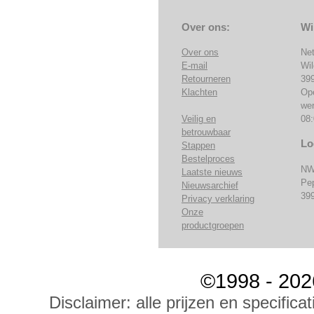
Over ons:
Wi
Over ons
Ne
E-mail
Wi
Retourneren
39
Klachten
Op
we
Veilig en
08:
betrouwbaar
Lo
Stappen
Bestelproces
NW
Laatste nieuws
Pe
Nieuwsarchief
39
Privacy verklaring
Onze
productgroepen
©1998 - 202
Disclaimer: alle prijzen en specific