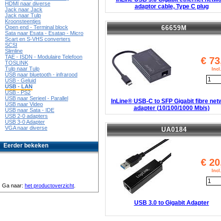
HDMI naar diverse
adaptor cable, Type C plug
Jack naar Jack
Jack naar Tulp
Kroonsteentjes
66659M
Open end - Terminal block
Sata naar Esata - Esatap - Micro
Scart en S-VHS converters
SCSI
Slimline
TAE - ISDN - Modulaire Telefoon
€
73
TOSLINK
Tulp naar Tulp
Inc
USB naar bluetooth - infrarood
USB - Geluid
USB - LAN
USB - PS2
USB naar Serieel - Parallel
InLine® USB-C to SFP Gigabit fibre net
USB naar Video
adapter (10/100/1000 Mb/s)
USB naar Sata - IDE
USB 2-0 adapters
USB 3-0 Adapter
VGA naar diverse
UA0184
Eerder bekeken
€
20
Inc
Ga naar:
het productoverzicht
.
USB 3.0 to Gigabit Adapter