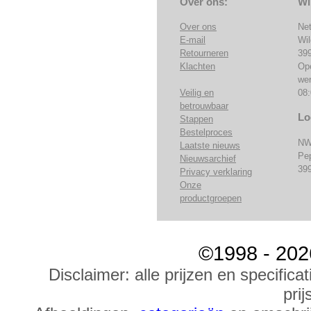
Over ons:
Wi
Over ons
Ne
E-mail
Wi
Retourneren
39
Klachten
Op
we
Veilig en
08:
betrouwbaar
Lo
Stappen
Bestelproces
NW
Laatste nieuws
Pe
Nieuwsarchief
39
Privacy verklaring
Onze
productgroepen
©1998 - 202
Disclaimer: alle prijzen en specific
prij