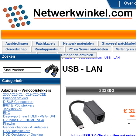
Over 
Aanbiedingen
Patchkabels
Netwerk materialen
Glasvezel patchkabel
Gereedschap
Randapparatuur
PC en Server onderdelen
Verleng- en 
Elektra installatie
Overige
Uitlopende artikelen
Zoeken
Adapters - (Verloop)stekkers
-
USB - LAN
USB - LAN
Categorieën
33380G
Adapters - (Verloop)stekkers
230V C13 C14 C19 C20 CEE
Bananen stekker
D-SUB Connectoren
IP67 & IP68 stekkers
Jackstekker
€
31
BNC
Inc
Displayport naar HDMI - VGA - DVI
DVI naar DVI - HDMI - VGA
Firewire
Gender changer - AT-Adapters
USB Datablockers
HDD Quickpoort - Docking
InLine USB 3.0 Gigabit ethernet netw